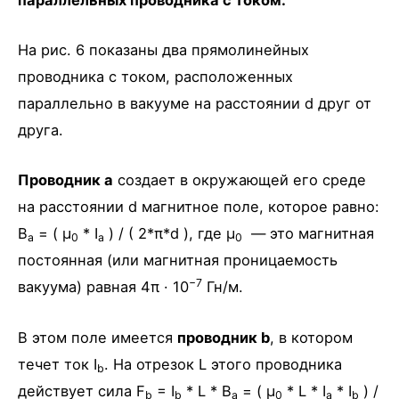
На рис. 6 показаны два прямолинейных
проводника с током, расположенных
параллельно в вакууме на расстоянии d друг от
друга.
Проводник a
создает в окружающей его среде
на расстоянии d магнитное поле, которое равно:
B
= ( μ
* I
) / ( 2*π*d ), где μ
— это магнитная
a
0
a
0
постоянная (или магнитная проницаемость
−7
вакуума) равная 4π · 10
Гн/м.
В этом поле имеется
проводник b
, в котором
течет ток I
. На отрезок L этого проводника
b
действует сила F
= I
* L * B
= ( μ
* L * I
* I
) /
b
b
a
0
a
b