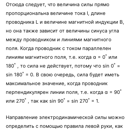
Отсюда следует, что величина силы прямо
пропорциональна величине тока I, длине
проводника L и величине магнитной индукции B,
но она также зависит от величины синуса угла
между проводником и линиями магнитного
поля. Когда проводник с током параллелен
°
линиям магнитного поля, т.е. когда α = 0
или
°
°
180
, то сила не действует, потому что sin 0
=
°
sin 180
= 0. В свою очередь, сила будет иметь
максимальное значение, когда проводник
°
перпендикулярен линии поля, т.е. когда α = 90
°
°
°
или 270
, так как sin 90
= sin 270
= 1.
Направление электродинамической силы можно
определить с помощью правила левой руки, как