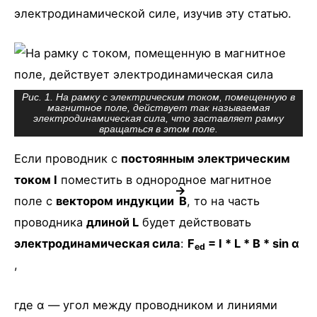
электродинамической силе, изучив эту статью.
Рис. 1. На рамку с электрическим током, помещенную в
магнитное поле, действует так называемая
электродинамическая сила, что заставляет рамку
вращаться в этом поле.
Если проводник с
постоянным электрическим
током I
поместить в однородное магнитное
поле с
вектором индукции
B
, то на часть
проводника
длиной L
будет действовать
электродинамическая сила
:
F
= I * L * B * sin α
ed
,
где α — угол между проводником и линиями