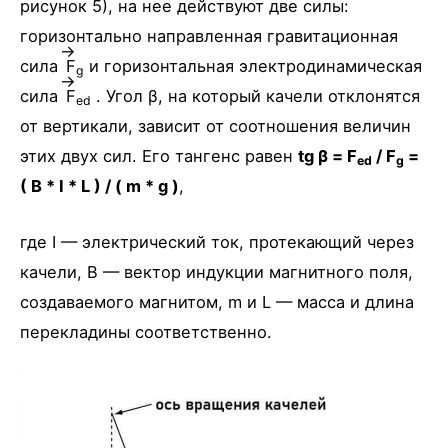
рисунок 5), на нее действуют две силы:
горизонтально направленная гравитационная
сила
F
и горизонтальная электродинамическая
g
сила
F
. Угол β, на который качели отклонятся
ed
от вертикали, зависит от соотношения величин
этих двух сил. Его тангенс равен
tg β = F
/ F
=
ed
g
( B * I * L ) / ( m * g )
,
где I — электрический ток, протекающий через
качели, B — вектор индукции магнитного поля,
создаваемого магнитом, m и L — масса и длина
перекладины соответственно.