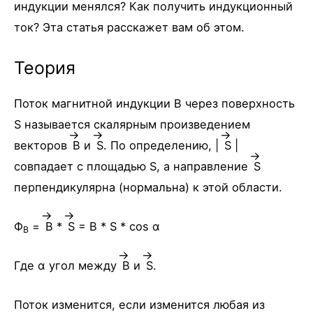
индукции менялся? Как получить индукционный
ток? Эта статья расскажет вам об этом.
Теория
Поток магнитной индукции B через поверхность
S называется скалярным произведением
векторов
B
и
S.
По определению, |
S |
совпадает с площадью S, а направление
S
перпендикулярна (нормальна) к этой области.
Ф
=
B
*
S
= B * S * cos α
B
Где α угол между
B
и
S
.
Поток изменится, если изменится любая из