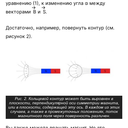
уравнению (1), к изменению угла α между
векторами
B
и
S
.
Достаточно, например, повернуть контур (см.
рисунок 2).
Рис. 2. Кольцевой контур может быть выровнен в
плоскости, перпендикулярной оси симметрии магнита,
или в плоскости, содержащей эту ось. В каждом из этих
случаев, а также в промежуточных положениях, поток
магнитного поля через поверхность различен.
Вы также можете вращать магнит. Но это