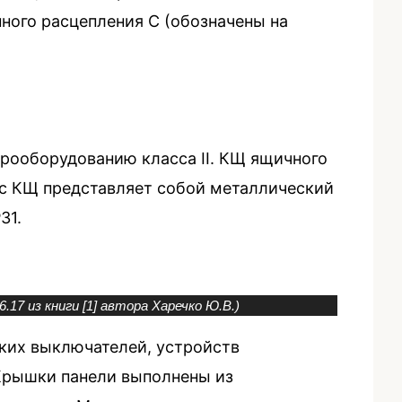
ого расцепления C (обозначены на
рооборудованию класса II. КЩ ящичного
пус КЩ представляет собой металлический
31.
17 из книги [1] автора Харечко Ю.В.)
ских выключателей, устройств
 Крышки панели выполнены из