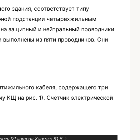
го здания, соответствует типу
орной подстанции четырехжильным
 на защитный и нейтральный проводники
и выполнены из пяти проводников. Они
ятижильного кабеля, содержащего три
му КЩ на рис. 1). Счетчик электрической
иги [2] автора Харечко Ю.В. )