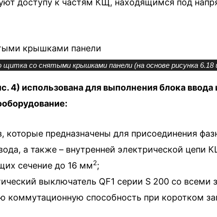
вуют доступу к частям КЩ, находящимся под нап
 щитка со снятыми крышками панели (на основе рисунка 6.18 и
. 4) использована для выполнения блока ввода 
ооборудование:
 которые предназначены для присоединения фазн
вода, а также – внутренней электрической цепи 
2
щих сечение до 16 мм
;
ический выключатель QF1 серии S 200 со всеми
ю коммутационную способность при коротком за