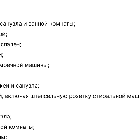
 санузла и ванной комнаты;
ой;
 спален;
и;
домоечной машины;
жей и санузла;
ой, включая штепсельную розетку стиральной маш
узла;
ной комнаты;
пы;