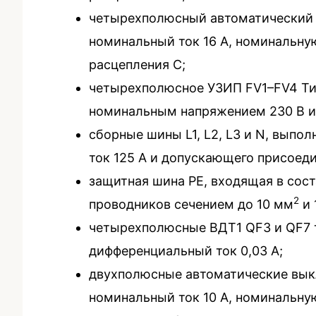
четырехполюсный автоматический 
номинальный ток 16 А, номинальну
расцепления С;
четырехполюсное УЗИП FV1–FV4 Ти
номинальным напряжением 230 В и
сборные шины L1, L2, L3 и N, вып
ток 125 А и допускающего присоед
защитная шина PE, входящая в сос
2
проводников сечением до 10 мм
и 
четырехполюсные ВДТ1 QF3 и QF7 
дифференциальный ток 0,03 А;
двухполюсные автоматические вык
номинальный ток 10 А, номинальну