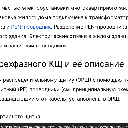
 частью электроустановки многоквартирного жило
тановка жилого дома подключена к трансформат
ка и
PEN-проводник
. Разделение PEN-проводника
го здания. Электрические стояки в жилом здани
й и защитный проводники.
рехфазного КЩ и её описание
у распределительному щитку (ЭРЩ) с помощью п
защитный (PE) проводники (см. принципиальную схе
 защищающий этот кабель, установлены в ЭРЩ.
 трехфазного квартирного щитка (рисунок позаимствован с кн