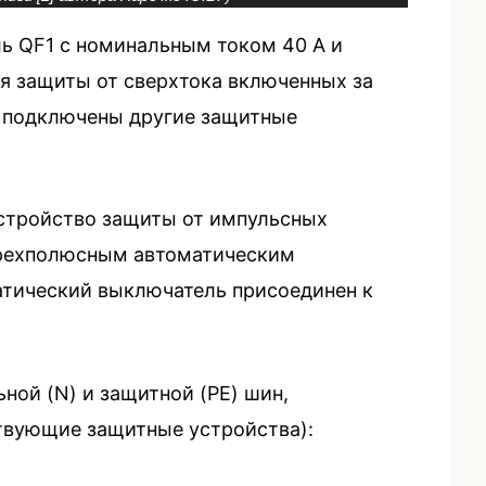
ь QF1 с номинальным током 40 А и
я защиты от сверхтока включенных за
 подключены другие защитные
стройство защиты от импульсных
ырехполюсным автоматическим
атический выключатель присоединен к
ьной (N) и защитной (PE) шин,
твующие защитные устройства):