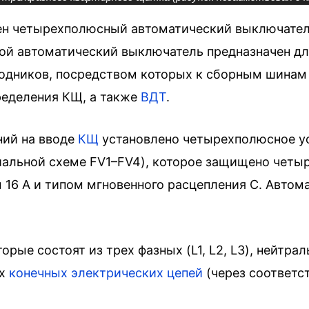
ен четырехполюсный автоматический выключател
ной автоматический выключатель предназначен дл
водников, посредством которых к сборным шинам
ределения КЩ, а также
ВДТ
.
ний на вводе
КЩ
установлено четырехполюсное у
иальной схеме FV1–FV4), которое защищено чет
16 А и типом мгновенного расцепления C. Автом
ые состоят из трех фазных (L1, L2, L3), нейтрал
их
конечных электрических цепей
(через соответс