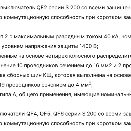
выключатель QF2 серии S 200 со всеми защище
ю коммутационную способность при коротком зам
п 2 с максимальным разрядным током 40 кА, но
 уровнем напряжения защиты 1400 В;
олненные на основе четырехполюсного распредели
инение 10 проводников сечением до 16 мм2 и 2 п
тав сборных шин КЩ, которая выполнена на осно
2
19 проводников сечением до 4 мм
;
типа А, общего применения, имеющие номинальн
лючатели QF4, QF5, QF6 серии S 200 со всеми 
ю коммутационную способность при коротком зам