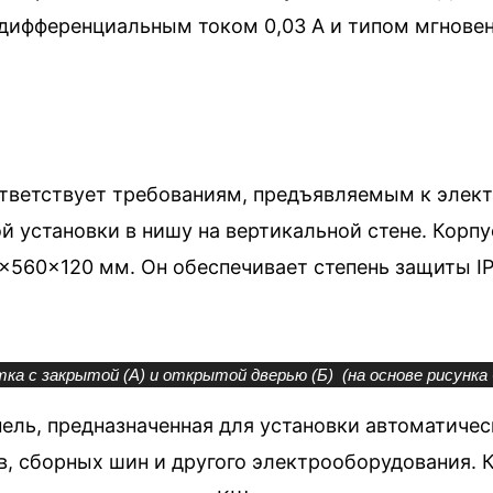
ифференциальным током 0,03 А и типом мгновенн
ветствует требованиям, предъявляемым к элект
той установки в нишу на вертикальной стене. Кор
560×120 мм. Он обеспечивает степень защиты IP
ка с закрытой (А) и открытой дверью (Б) (на основе рисунка 6.
ель, предназначенная для установки автоматиче
в, сборных шин и другого электрооборудования.