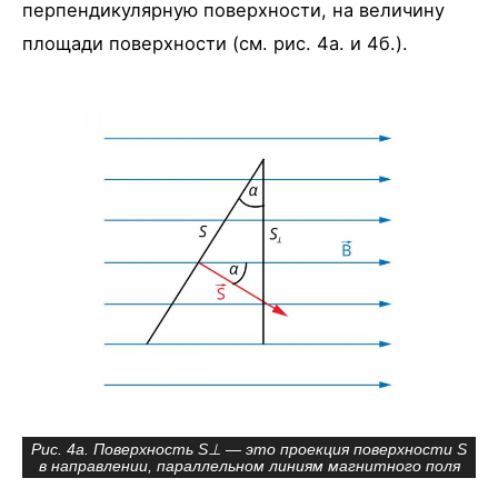
перпендикулярную поверхности, на величину
площади поверхности (см. рис. 4а. и 4б.).
Рис. 4а. Поверхность S⊥ — это проекция поверхности S
в направлении, параллельном линиям магнитного поля