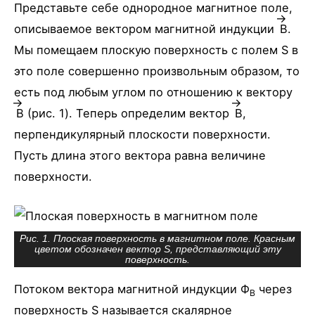
Представьте себе однородное магнитное поле,
описываемое вектором магнитной индукции
B
.
Мы помещаем плоскую поверхность с полем S в
это поле совершенно произвольным образом, то
есть под любым углом по отношению к вектору
B
(рис. 1). Теперь определим вектор
B
,
перпендикулярный плоскости поверхности.
Пусть длина этого вектора равна величине
поверхности.
Рис. 1. Плоская поверхность в магнитном поле. Красным
цветом обозначен вектор S, представляющий эту
поверхность.
Потоком вектора магнитной индукции Ф
через
B
поверхность S называется скалярное