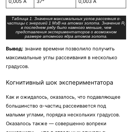
0,005 Å
37°
0,003 Å
Таблица 1. Значения максимальных углов рассеяния α-
частицы с энергией 1 МэВ на атомах золота. Значение R
j
в последнем ряду было намного меньше, чем
представления экспериментаторов о возможном
размере атомного ядра атомов золота.
Вывод:
знание времени позволило получить
максимальные углы рассеивания в несколько
градусов.
Когнитивный шок экспериментатора
Как и ожидалось, оказалось, что подавляющее
большинство α-частиц рассеивается под
малыми углами, порядка нескольких градусов.
Оказалось также — совершенно вопреки