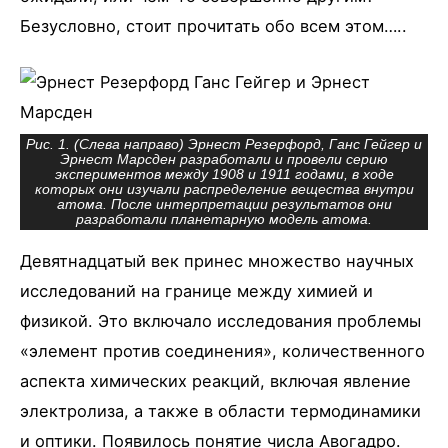
Безусловно, стоит прочитать обо всем этом…..
Рис. 1. (Слева направо) Эрнест Резерфорд, Ганс Гейгер и
Эрнест Марсден разработали и провели серию
экспериментов между 1908 и 1911 годами, в ходе
которых они изучали распределение вещества внутри
атома. После интерпретации результатов они
разработали планетарную модель атома.
Девятнадцатый век принес множество научных
исследований на границе между химией и
физикой. Это включало исследования проблемы
«элемент против соединения», количественного
аспекта химических реакций, включая явление
электролиза, а также в области термодинамики
и оптики. Появилось понятие числа Авогадро.