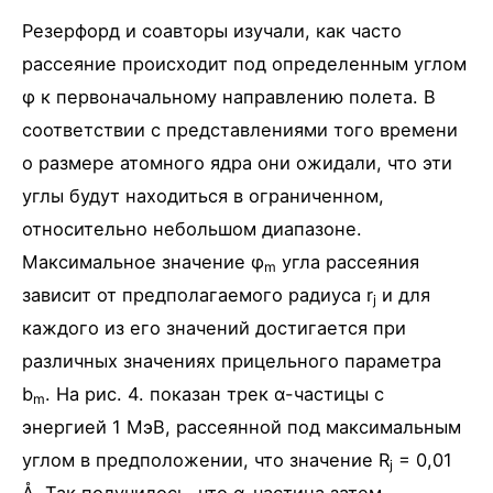
Резерфорд и соавторы изучали, как часто
рассеяние происходит под определенным углом
φ к первоначальному направлению полета. В
соответствии с представлениями того времени
о размере атомного ядра они ожидали, что эти
углы будут находиться в ограниченном,
относительно небольшом диапазоне.
Максимальное значение φ
угла рассеяния
m
зависит от предполагаемого радиуса r
и для
j
каждого из его значений достигается при
различных значениях прицельного параметра
b
. На рис. 4. показан трек α-частицы с
m
энергией 1 МэВ, рассеянной под максимальным
углом в предположении, что значение R
= 0,01
j