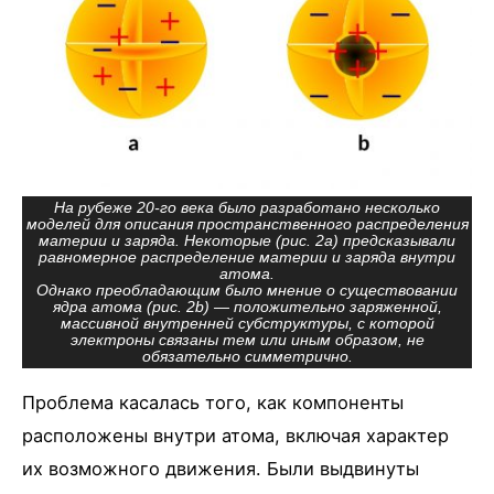
На рубеже 20-го века было разработано несколько
моделей для описания пространственного распределения
материи и заряда. Некоторые (рис. 2а) предсказывали
равномерное распределение материи и заряда внутри
атома.
Однако преобладающим было мнение о существовании
ядра атома (рис. 2b) — положительно заряженной,
массивной внутренней субструктуры, с которой
электроны связаны тем или иным образом, не
обязательно симметрично.
Проблема касалась того, как компоненты
расположены внутри атома, включая характер
их возможного движения. Были выдвинуты