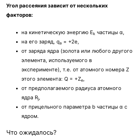
Угол рассеяния зависит от нескольких
факторов:
на кинетическую энергию E
частицы α,
k
на его заряд, q
= +2e,
a
от заряда ядра (золота или любого другого
элемента, используемого в
эксперименте), т.е. от атомного номера Z
этого элемента: Q = +Z
,
e
от предполагаемого радиуса атомного
ядра R
,
j
от прицельного параметра b частицы α с
ядром.
Что ожидалось?