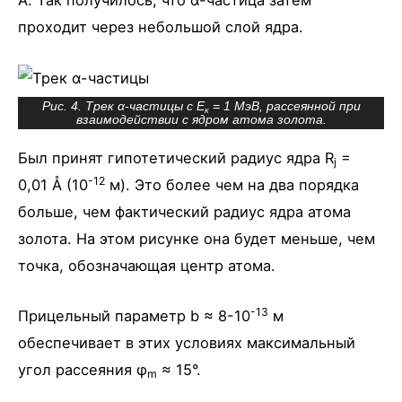
Å. Так получилось, что α-частица затем
проходит через небольшой слой ядра.
Рис. 4. Трек α-частицы с Е
= 1 МэВ, рассеянной при
к
взаимодействии с ядром атома золота.
Был принят гипотетический радиус ядра R
=
j
-12
0,01 Å (10
м). Это более чем на два порядка
больше, чем фактический радиус ядра атома
золота. На этом рисунке она будет меньше, чем
точка, обозначающая центр атома.
-13
Прицельный параметр b ≈ 8-10
м
обеспечивает в этих условиях максимальный
угол рассеяния φ
≈ 15°.
m