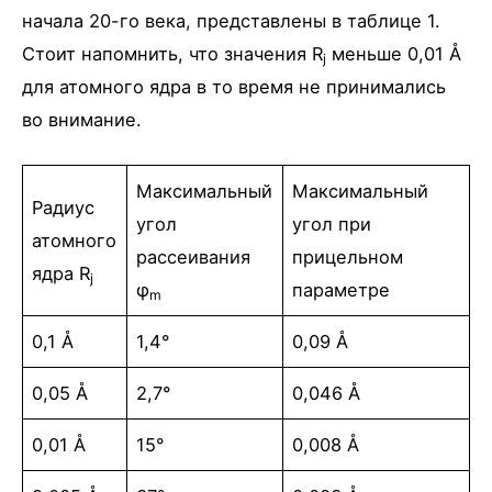
начала 20-го века, представлены в таблице 1.
Стоит напомнить, что значения R
меньше 0,01 Å
j
для атомного ядра в то время не принимались
во внимание.
Максимальный
Максимальный
Радиус
угол
угол при
атомного
рассеивания
прицельном
ядра R
j
φ
параметре
m
0,1 Å
1,4°
0,09 Å
0,05 Å
2,7°
0,046 Å
0,01 Å
15°
0,008 Å