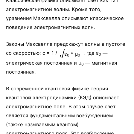
Классическая физика описывает свет как тип
электромагнитной волны. Кроме того,
уравнения Максвелла описывают классическое
поведение электромагнитных волн.
Законы Максвелла предскажут волны в пустоте
со скоростью: c = 1 /
, где ε
—
ε
* μ
0
0
0
электрическая постоянная и μ
— магнитная
0
постоянная.
В современной квантовой физике теория
квантовой электродинамики (КЭД) описывает
электромагнитное поле. В этом случае свет
является фундаментальным возбуждением
(также называемым квантом)
электромагнитного поля. Это возбуждение