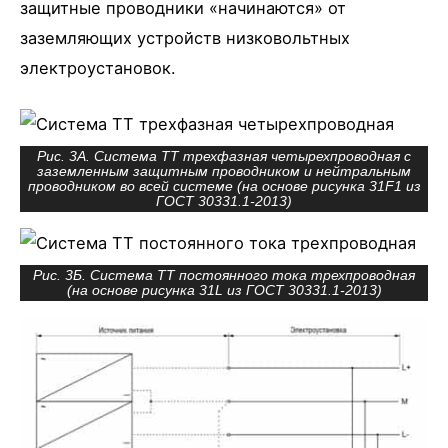
защитные проводники «начинаются» от
заземляющих устройств низковольтных
электроустановок.
Рис. 3А. Система TT трехфазная четырехпроводная с
заземленным защитным проводником и нейтральным
проводником во всей системе (на основе рисунка 31F1 из
ГОСТ 30331.1-2013)
Рис. 3Б. Система TT постоянного тока трехпроводная
(на основе рисунка 31L из ГОСТ 30331.1-2013)