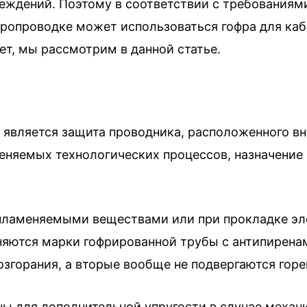
дений. Поэтому в соответствии с требованиями п
ропроводке может использоваться гофра для кабе
т, мы рассмотрим в данной статье.
является защита проводника, расположенного вн
еняемых технологических процессов, назначени
оспламеняемыми веществами или при прокладке э
няются марки гофрированной трубы с антипиренам
озгорания, а вторые вообще не подвергаются гор
ы для дополнительной упругости в случае механи