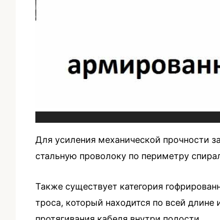
Для усиления механической прочности з
стальную проволоку по периметру спира
Также существует категория гофрированн
троса, который находится по всей длине
протягивания кабеля внутри полости.