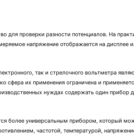
о для проверки разности потенциалов. На практи
змеряемое напряжение отображается на дисплее и
ктронного, так и стрелочного вольтметра являют
ако сфера их применения ограничена и применяетс
роизводственных нуждах содержать один прибор 
ся более универсальным прибором, который мож
противлением, частотой, температурой, напряжени