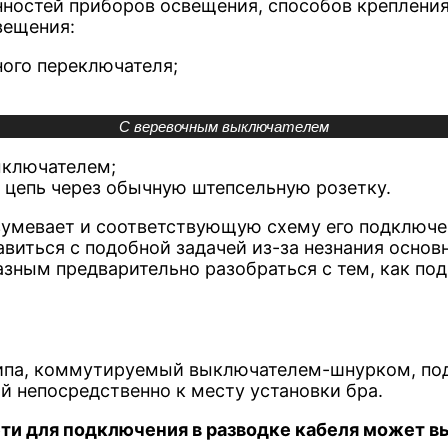
нностей приборов освещения, способов креплени
вещения:
ного переключателя;
С веревочным выключателем
ыключателем;
 цепь через обычную штепсельную розетку.
зумевает и соответствующую схему его подключен
виться с подобной задачей из-за незнания основн
зным предварительно разобраться с тем, как по
типа, коммутируемый выключателем-шнурком, по
 непосредственно к месту установки бра.
ети для подключения в разводке кабеля может 