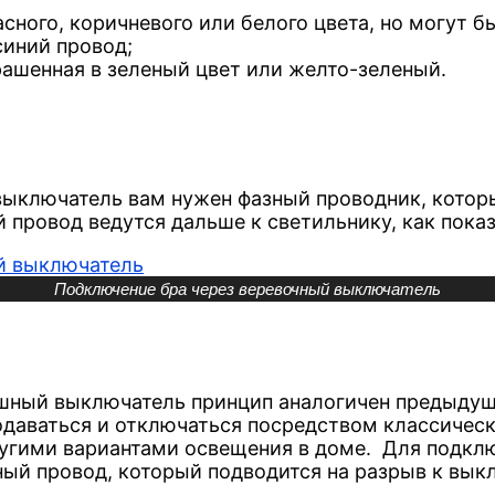
асного, коричневого или белого цвета, но могут б
синий провод;
рашенная в зеленый цвет или желто-зеленый.
ыключатель вам нужен фазный проводник, которы
 провод ведутся дальше к светильнику, как показ
Подключение бра через веревочный выключатель
шный выключатель принцип аналогичен предыдуще
подаваться и отключаться посредством классиче
угими вариантами освещения в доме. Для подклю
ный провод, который подводится на разрыв к вык