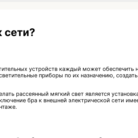
к сети?
ительных устройств каждый может обеспечить н
светительные приборы по их назначению, создат
лать рассеянный мягкий свет является установка
ключение бра к внешней электрической сети име
нтаже.