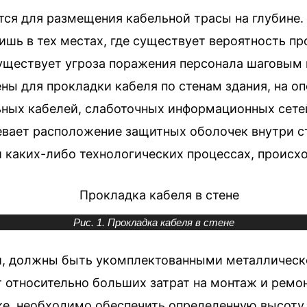
ся для размещения кабельной трасы на глубине. 
лишь в тех местах, где существует вероятность п
е существует угроза поражения персонала шаговым
ны для прокладки кабеля по стенам здания, на опо
ных кабелей, слаботочных информационных сетей
вает расположение защитных оболочек внутри ст
и каких-либо технологических процессах, происх
Рис. 1. Прокладка кабеля в стене
й, должны быть укомплектованными металлическо
 относительно больших затрат на монтаж и ремон
е, необходимо обеспечить определенную высоту 