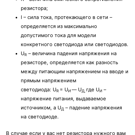
резистора;
I – сила тока, протекающего в сети –
определяется из максимально
допустимого тока для модели
конкретного светодиода или светодиодов.
U
– величина падения напряжения на
R
резисторе, определяется как разность
между питающим напряжением на вводе и
прямым напряжением
светодиода: U
= U
— U
где U
–
R
И
Д,
И
напряжение питания, выдаваемое
источником, а U
– падение напряжения
Д
на светодиоде.
В случае если у вас нет резистора нужного вам