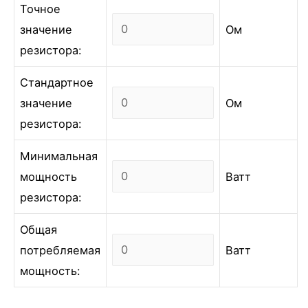
Точное
значение
Ом
резистора:
Стандартное
значение
Ом
резистора:
Минимальная
мощность
Ватт
резистора:
Общая
потребляемая
Ватт
мощность: