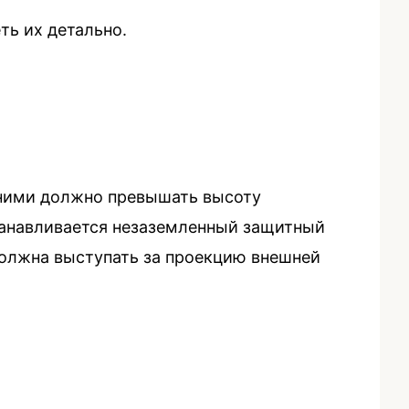
ь их детально.
у ними должно превышать высоту
станавливается незаземленный защитный
должна выступать за проекцию внешней