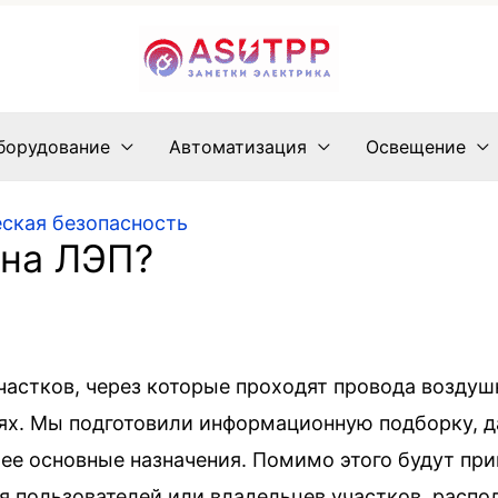
борудование
Автоматизация
Освещение
ская безопасность
она ЛЭП?
частков, через которые проходят провода возду
иях. Мы подготовили информационную подборку, д
 ее основные назначения. Помимо этого будут п
я пользователей или владельцев участков, расп