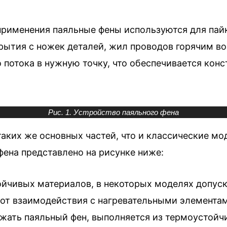
применения паяльные фены используются для пай
рытия с ножек деталей, жил проводов горячим в
о потока в нужную точку, что обеспечивается ко
Рис. 1. Устройство паяльного фена
таких же основных частей, что и классические 
фена представлено на рисунке ниже:
ойчивых материалов, в некоторых моделях допус
а от взаимодействия с нагревательными элемента
ржать паяльный фен, выполняется из термоустой