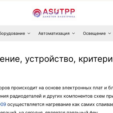
борудование
Автоматизация
Освещение
ение, устройство, критер
оров происходит на основе электронных плат и б
ния радиодеталей и других компонентов схем при
009
осуществляется нагревание как самих спаивае
раций, на сегодня, является паяльный фен.