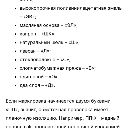
высокопрочная поливинилацетатная эмаль
– «ЭВ»;
масляная основа – «ЭЛ»;
капрон – «ШК»;
натуральный шелк – «Ш»;
лавсан – «Л»;
стекловолокно – «С»;
хлопчатобумажная пряжа – «Б»;
один слой – «О»;
два слоя – «Д».
Если маркировка начинается двумя буквами
«ПП», значит, обмоточная проволока имеет
пленочную изоляцию. Например, ППФ – медный
провод с фторопластовой пленочной изоляцией.