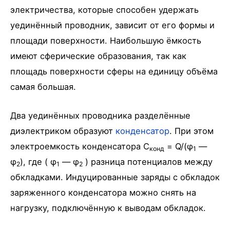
электричества, которые способен удержать
уединённый проводник, зависит от его формы и
площади поверхности. Наибольшую ёмкость
имеют сферические образования, так как
площадь поверхности сферы на единицу объёма
самая большая.
Два уединённых проводника разделённые
диэлектриком образуют
конденсатор
. При этом
электроемкость конденсатора C
= Q/(φ
—
конд
1
φ
), где ( φ
— φ
) разница потенциалов между
2
1
2
обкладками. Индуцированные заряды с обкладок
заряженного конденсатора можно снять на
нагрузку, подключённую к выводам обкладок.