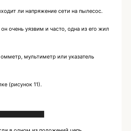
иходит ли напряжение сети на пылесос.
н очень уязвим и часто, одна из его жил
 омметр, мультиметр или указатель
е (рисунок 11).
сли в одном из положений цепь