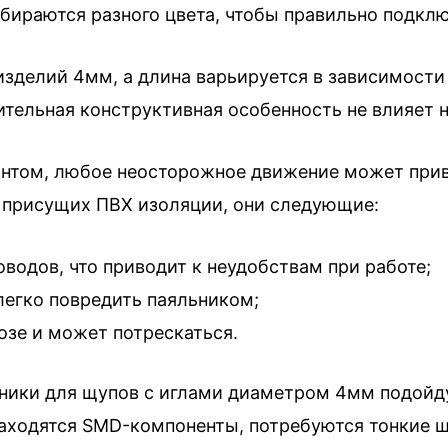
бираются разного цвета, чтобы правильно подкл
изделий 4мм, а длина варьируется в зависимост
ительная конструктивная особенность не влияет 
антом, любое неосторожное движение может прив
х, присущих ПВХ изоляции, они следующие:
водов, что приводит к неудобствам при работе;
легко повредить паяльником;
озе и может потрескаться.
ники для щупов с иглами диаметром 4мм подойдут
 находятся SMD-компоненты, потребуются тонкие щ