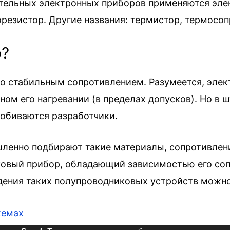
тельных электронных приборов применяются эле
орезистор. Другие названия: термистор, термосо
р?
о стабильным сопротивлением. Разумеется, элек
ом его нагревании (в пределах допусков). Но в 
добиваются разработчики.
ленно подбирают такие материалы, сопротивлени
иковый прибор, обладающий зависимостью его со
ждения таких полупроводниковых устройств можн