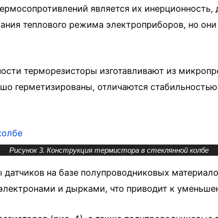
ермосопротивлений является их инерционность, 
ния теплового режима электроприборов, но они 
ости терморезисторы изготавливают из микропр
орошо герметизированы, отличаются стабильностью
Рисунок 3. Конструкция термистора в стеклянной колбе
 датчиков на базе полупроводниковых материало
электронами и дырками, что приводит к уменьше