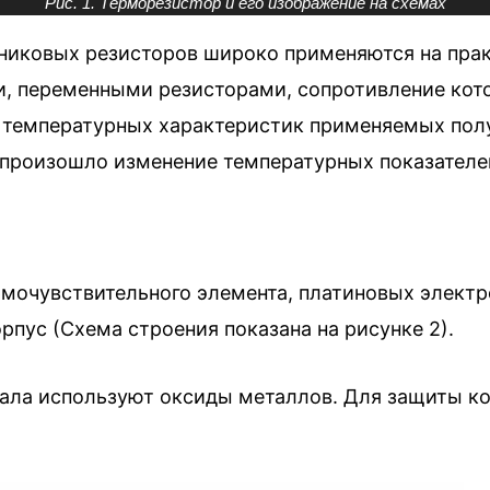
Рис. 1. Терморезистор и его изображение на схемах
иковых резисторов широко применяются на практ
ти, переменными резисторами, сопротивление ко
 и температурных характеристик применяемых по
произошло изменение температурных показателе
мочувствительного элемента, платиновых электр
рпус (Схема строения показана на рисунке 2).
иала используют оксиды металлов. Для защиты к