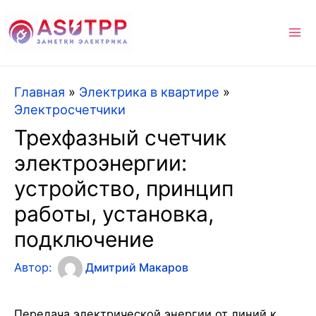
Ma
Me
Главная
»
Электрика в квартире
»
Электросчетчики
Трехфазный счетчик
электроэнергии:
устройство, принцип
работы, установка,
подключение
Автор:
Дмитрий Макаров
Передача электрической энергии от линий к