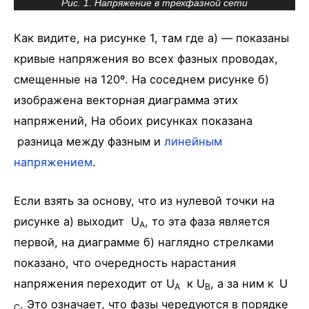
Рис. 1. Напряжение в трехфазной сети
Как видите, на рисунке 1, там где а) — показаны
кривые напряжения во всех фазных проводах,
смещенные на 120º. На соседнем рисунке б)
изображена векторная диаграмма этих
напряжений, На обоих рисунках показана
разница между фазным и
линейным
напряжением
.
Если взять за основу, что из нулевой точки на
рисунке а) выходит U­
, то эта фаза является
A
первой, на диаграмме б) наглядно стрелками
показано, что очередность нарастания
напряжения переходит от U­
к U­
, а за ним к
U­
A
B
. Это означает, что фазы чередуются в порядке
C