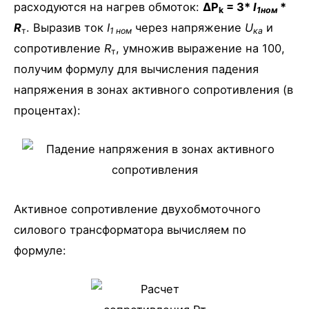
расходуются на нагрев обмоток:
ΔP
= 3*
I
*
k
1ном
R
. Выразив ток
I
через напряжение
U
и
т
1 ном
ка
сопротивление
R
, умножив выражение на 100,
т
получим формулу для вычисления падения
напряжения в зонах активного сопротивления (в
процентах):
Активное сопротивление двухобмоточного
силового трансформатора вычисляем по
формуле: