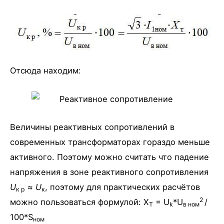
Отсюда находим:
Величины реактивных сопротивлений в
современных трансформаторах гораздо меньше
активного. Поэтому можно считать что падение
напряжения в зоне реактивного сопротивления
U
≈
U
, поэтому для практических расчётов
к р
к
2
можно пользоваться формулой: X
= U
*U
/
T
k
в ном
100*S
ном