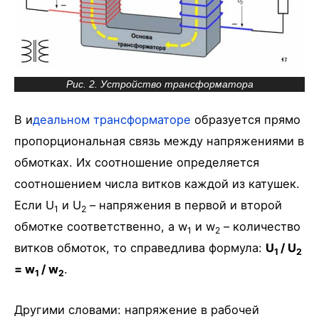
Рис. 2. Устройство трансформатора
В и
деальном трансформаторе
образуется прямо
пропорциональная связь между напряжениями в
обмотках. Их соотношение определяется
соотношением числа витков каждой из катушек.
Если U
и U
– напряжения в первой и второй
1
2
обмотке соответственно, а w
и w
– количество
1
2
витков обмоток, то справедлива формула:
U
/ U
1
2
= w
/ w
.
1
2
Другими словами: напряжение в рабочей