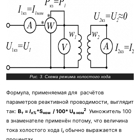
Рис. 3. Схема режима холостого хода
Формула, применяемая для расчётов
параметров реактивной проводимости, выглядит
2
так:
В
=
I
*S
/ 100* U
Умножитель 100
т
х%
ном
в ном
в знаменателе применён потому, что величина
тока холостого хода
I
обычно выражается в
х
процентах
.