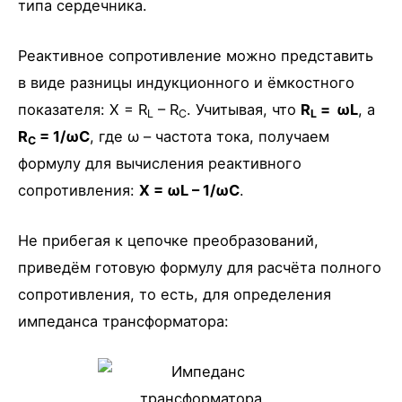
типа сердечника.
Реактивное сопротивление можно представить
в виде разницы индукционного и ёмкостного
показателя: X = R
– R
. Учитывая, что
R
=
ωL
, а
L
C
L
R
= 1/ωC
, где ω – частота тока, получаем
C
формулу для вычисления реактивного
сопротивления:
X = ωL – 1/ωC
.
Не прибегая к цепочке преобразований,
приведём готовую формулу для расчёта полного
сопротивления, то есть, для определения
импеданса трансформатора: