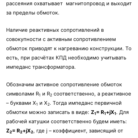
рассеяния охватывает магнитопровод и выходит
за пределы обмоток.
Наличие реактивных сопротивлений в
совокупности с активным сопротивлением
обмоток приводят к нагреванию конструкции. То
есть, при расчётах КПД необходимо учитывать
импеданс трансформатора.
Обозначим активное сопротивление обмоток
символами R
и R
соответственно, а реактивное
1
2
– буквами X
и X
. Тогда импеданс первичной
1
2
обмотки можно записать в виде:
Z
= R
+jX
. Для
1
1
1
рабочей катушки соответственно будем иметь:
Z
= R
+jX
, где j – коэффициент, зависящий от
2
2
2